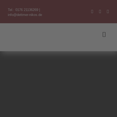
Zum
Tel.: 0176 21136269
|
Inhalt
info@dettmer-nikos.de
springen
Toggl
Navig
Willkommen
Themen
Der Künstler
Referenzen
Kontakt