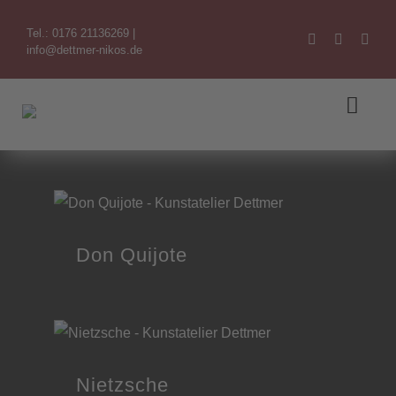
Zum
Tel.: 0176 21136269
|
Inhalt
info@dettmer-nikos.de
springen
Toggl
Navig
Willkommen
Themen
Don Quijote
Der Künstler
Referenzen
Kontakt
Nietzsche