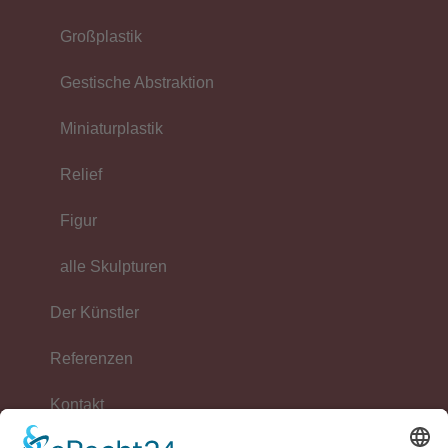
Großplastik
Gestische Abstraktion
Miniaturplastik
Relief
Figur
alle Skulpturen
Der Künstler
Referenzen
Kontakt