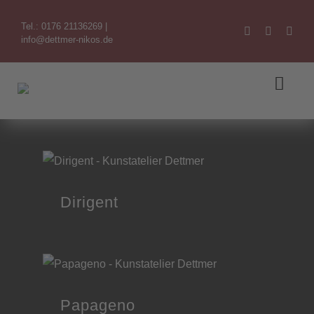
Zum
Tel.: 0176 21136269
|
Inhalt
info@dettmer-nikos.de
springen
Toggl
Navig
Willkommen
Themen
Dirigent
Der Künstler
Referenzen
Kontakt
Papageno